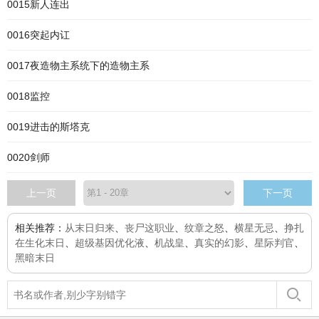
0015新人连出
0016突起内讧
0017夜造物主系统下的造物主系
0018监控
0019进击的斯塔克
0020剑师
上一页
下一页
相关推荐：
从末日归来
、
丧尸这职业
、
纹章之怒
、
横星无忌
、
挣扎
在生化末日
、
超级基因优化液
、
机战皇
、
真实的幻影
、
星际判官
、
黑暗末日