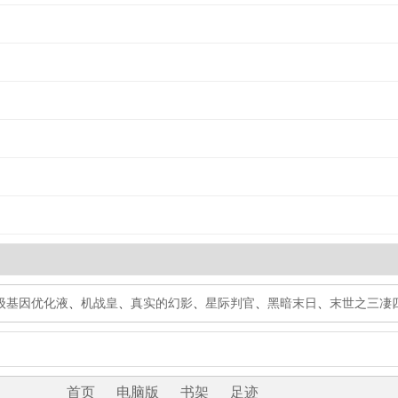
级基因优化液
、
机战皇
、
真实的幻影
、
星际判官
、
黑暗末日
、
末世之三凄
首页
电脑版
书架
足迹