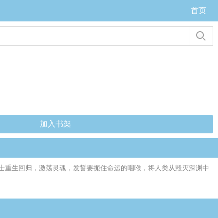
首页
加入书架
士重生回归，激荡灵魂，发誓要扼住命运的咽喉，将人类从毁灭深渊中