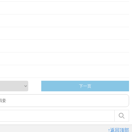
下一页
四妾
↑返回顶部