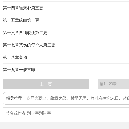
第十四章谁来补第三更
第十五章缘由第一更
第十六章自我改变第二更
第十七章悲伤的每个人第三更
第十八章轰动
第十九章一箭三雕
上一页
相关推荐：
丧尸这职业
、
纹章之怒
、
横星无忌
、
挣扎在生化末日
、
超