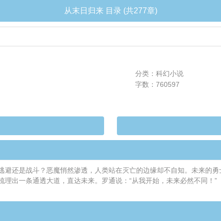
从末日归来 目录 (共277章)
分类：科幻小说
字数：760597
逃避还是战斗？恶魔悄然渗透，人类站在灭亡的边缘却不自知。未来的勇
梳理出一条通透大道，直达未来。罗通说：“从我开始，未来必然不同！”