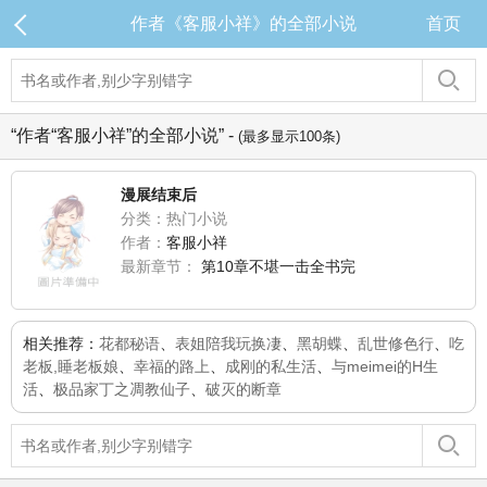
作者《客服小祥》的全部小说
首页
“作者“客服小祥”的全部小说” -
(最多显示100条)
漫展结束后
分类：热门小说
作者：
客服小祥
最新章节：
第10章不堪一击全书完
相关推荐：
花都秘语
、
表姐陪我玩换凄
、
黑胡蝶
、
乱世修色行
、
吃
老板,睡老板娘
、
幸福的路上
、
成刚的私生活
、
与meimei的H生
活
、
极品家丁之凋教仙子
、
破灭的断章