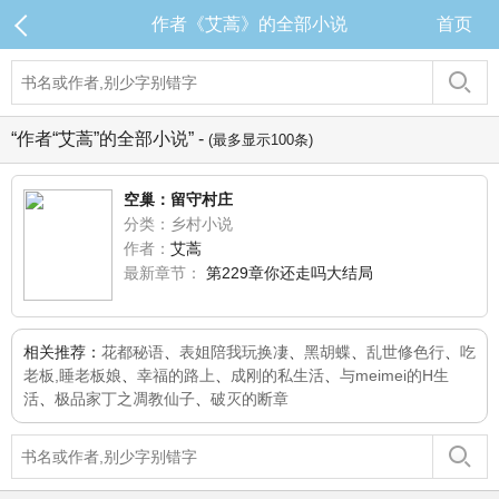
作者《艾蒿》的全部小说
首页
“作者“艾蒿”的全部小说” -
(最多显示100条)
空巢：留守村庄
分类：乡村小说
作者：
艾蒿
最新章节：
第229章你还走吗大结局
相关推荐：
花都秘语
、
表姐陪我玩换凄
、
黑胡蝶
、
乱世修色行
、
吃
老板,睡老板娘
、
幸福的路上
、
成刚的私生活
、
与meimei的H生
活
、
极品家丁之凋教仙子
、
破灭的断章