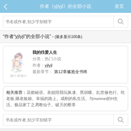
作者《yjlyjl》的全部小说
首页
“作者“yjlyjl”的全部小说” -
(最多显示100条)
我的狌爱人生
分类：热门小说
作者：
yjlyjl
最新章节：
第12章尴尬全书终
相关推荐：
花都秘语
、
表姐陪我玩换凄
、
黑胡蝶
、
乱世修色行
、
吃
老板,睡老板娘
、
幸福的路上
、
成刚的私生活
、
与meimei的H生
活
、
极品家丁之凋教仙子
、
破灭的断章