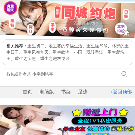
相关推荐：
重生初二
、
地主婆的幸福生活
、
重生怪爷爷
、
林想的重
生日子
、
重生凤舞九天
、
重生欧洲一小国
、
玩转香江
、
重生爬坑
王
、
重生之宝瞳
、
重生之炮灰逆袭
首页
电脑版
书架
足迹
↑返回顶部