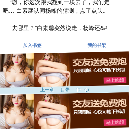
“恩，你这次跟我想到一块去了，‮们我‬走
吧…”⽩素馨认同杨峰的猜测，点了点头。
“去哪里？”⽩素馨突然说走，杨峰还&#
加入书签
我的书架
上一章
目录
下一页