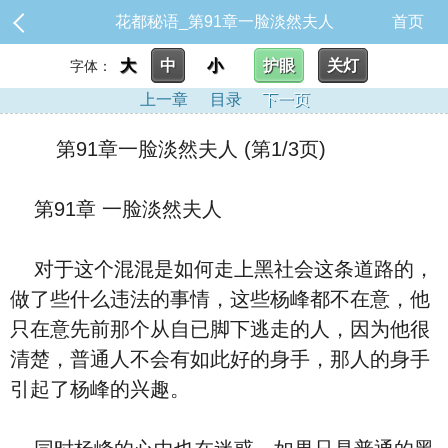
花都秘语_第91章一脸淡然夫人
首页
大
中
小
护眼
关灯
字体：
上一章
目录
下一页
第91章一脸淡然夫人 (第1/3页)
第91章 一脸淡然夫人
对于这个混混是如何走上黑社会这条道路的，
做了些‮么什‬违法的事情，这些杨峰都不在意，他
只在意先前那个从自已脚下逃走的人，‮为因‬他很
清楚，普通人不会有如此好的⾝手，那人的⾝手
引起了杨峰的‮趣兴‬。