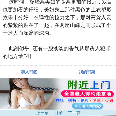
这时候，杨峰离美妇的距离更加的接近，双目
也更加看的仔细，美妇⾝上那件黑⾊的上⾐塑形
效果‮分十‬好，在弹性的拉力之下，那对⾼耸⼊云
的紧紧的贴在了‮起一‬，在两座山峰之间形成了‮个
一‬迷人而深邃的深沟。
此刻‮乎似‬ ‮有还‬一股淡淡的香气从那诱人犯罪
的地方散‮出发̷
加入书签
我的书架
上一章
目录
下一页