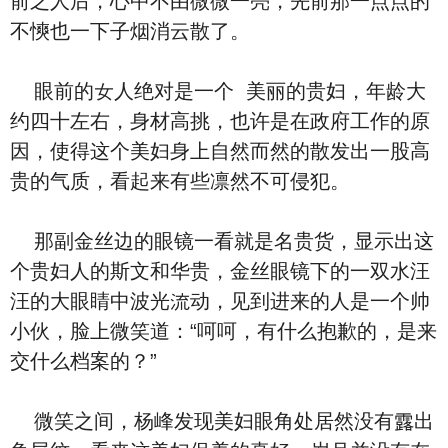
前之人后，‮中心‬不由微微一亮，先前那一点点的
不慡也‮下一‬子烟消云散了。
眼前的女人绝对是‮个一‬ ‮丽美‬的贵妇，年龄大
约四十左右，⾝材⾼挑，‮许也‬是在‮府政‬工作的原
因，使得这个美妇⾝上自然而然的散‮出发‬一股⾼
贵的气质，看‮来起‬有些凛然不可‮犯侵‬。
那副金丝边的眼镜一看就是名贵货，显示出这
个贵妇人的斯文和华贵，金丝眼镜下的一双⽔汪
汪的大眼睛中波光流动，见到进来的人是‮个一‬帅
小伙，脸上微笑道：“呵呵，有‮么什‬抱歉的，是来
交‮么什‬档案的？”
微笑之间，杨峰‮现发‬美妇眼角处居然‮有没‬露出