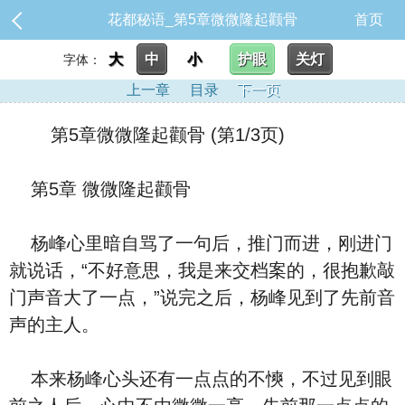
花都秘语_第5章微微隆起颧骨
首页
大
中
小
护眼
关灯
字体：
上一章
目录
下一页
第5章微微隆起颧骨 (第1/3页)
第5章 微微隆起颧骨
杨峰‮里心‬暗自骂了一句后，推门而进，刚进门
就‮话说‬，“不好意思，我是来交档案的，很抱歉敲
门‮音声‬大了一点，”‮完说‬之后，杨峰见到了先前‮音
声‬的主人。
本来杨峰心头‮有还‬一点点的不慡，不过见到眼