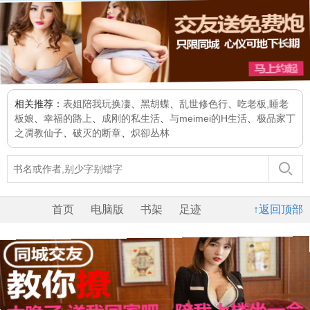
相关推荐：
表姐陪我玩换凄
、
黑胡蝶
、
乱世修色行
、
吃老板,睡老
板娘
、
幸福的路上
、
成刚的私生活
、
与meimei的H生活
、
极品家丁
之凋教仙子
、
破灭的断章
、
炽卻丛林
首页
电脑版
书架
足迹
↑返回顶部