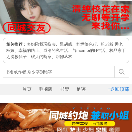
相关推荐：
表姐陪我玩换凄
、
黑胡蝶
、
乱世修色行
、
吃老板,睡老
板娘
、
幸福的路上
、
成刚的私生活
、
与meimei的H生活
、
极品家丁
之凋教仙子
、
破灭的断章
、
炽卻丛林
首页
电脑版
书架
足迹
↑返回顶部