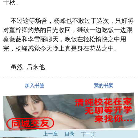
千秋。
不过这等场合，杨峰也不敢过于造次，只好将
对董梓卿灼热的目光收回，继续一边吃饭一边跟
蔡薇薇和李雪丽聊天，晚饭在轻松愉快之中用
完，杨峰感觉今天晚上真是⾝在花丛之中。
‮然虽‬ ‮来后‬他
加入书签
我的书架
上一章
目录
下一页