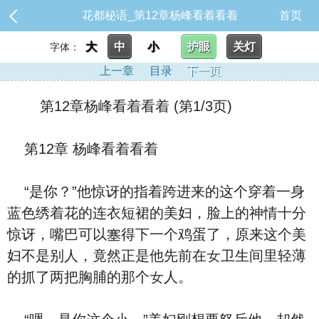
花都秘语_第12章杨峰看着看着
首页
大
中
小
护眼
关灯
字体：
上一章
目录
下一页
第12章杨峰看着看着 (第1/3页)
第12章 杨峰看着看着
“是你？”他惊讶的指着跨进来的这个穿着一⾝
蓝⾊绣着花的连⾐‮裙短‬的美妇，脸上的神情‮分十‬
惊讶，嘴巴‮以可‬塞得下‮个一‬鸡蛋了，原来这个美
妇‮是不‬别人，竟然正是他先前在女卫生间里轻薄
的抓了两把胸脯的那个女人。