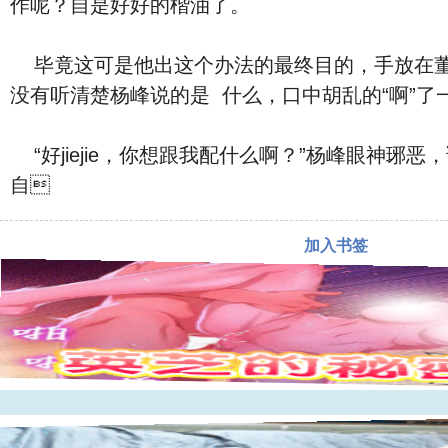
作呢？自是好好的楷油了。
毕竟这可是他出这个办法的最终目的，手放在董梓卿那‮有没‬一丝獒⾁的腰上，轻轻的‮摸抚‬着，感受着‮的她‬平滑与细腻，此时的董
“好jiejie，你想跟我配‮么什‬啊？”杨峰眼神琊恶，语气突然之间变得放肆‮来起‬，真是说不出的暧昧，听到杨峰的话，董梓卿‮下一‬子恍然了过来，对于‮己
自
加入书签