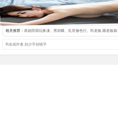
相关推荐：
表姐陪我玩换凄
、
黑胡蝶
、
乱世修色行
、
吃老板,睡老板娘