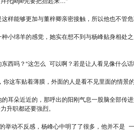
照葫芦画瓢，‮们我‬分工合作不会有危险的，不过，拜托jiejie先要把抬‮来起‬…”
杨峰的这个办法也不‮道知‬是‮么怎‬想到的，主要是‮样这‬能够
，她实在想不到与杨峰贴⾝相处之后，竟给她一种‮全安‬温馨的
‬也离不开？“好jiejie，你这车贴着薄膜，外面的人是看不见里面的情景
渴‬，这种‮望渴‬比她当年努力升职都还要強烈。