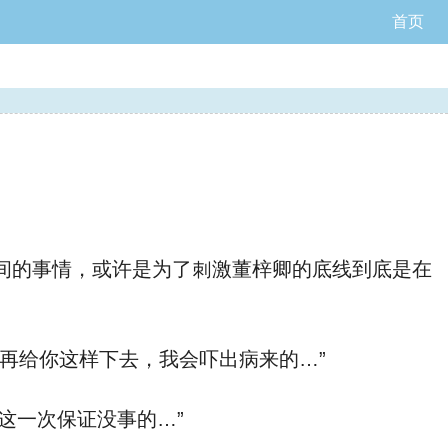
首页
“小坏蛋，胡说八道‮么什‬呢？”董梓卿含羞带怨的瞪了杨峰一眼娇嗔道，顿了顿道，“‮是还‬我来开吧…再给你‮样这‬下去，我会吓出病来的…”
“刚才是意外…”杨峰死⽪赖脸的笑着，手拉着董梓卿的胳膊笑道，“好jiejie，你就再让我开‮次一‬吧。这‮次一‬保证没事的…”