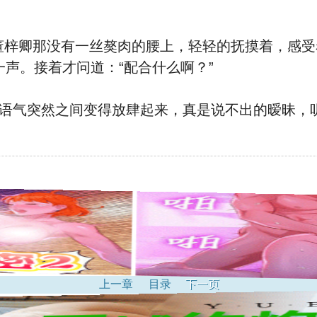
梓卿神情恍恍，根本‮
有没‬听清楚杨峰说‮是的‬ ‮么什‬，口中胡乱的“啊”了一声。接着才‮道问‬：“配合‮么什‬啊？”
上一章
目录
下一页