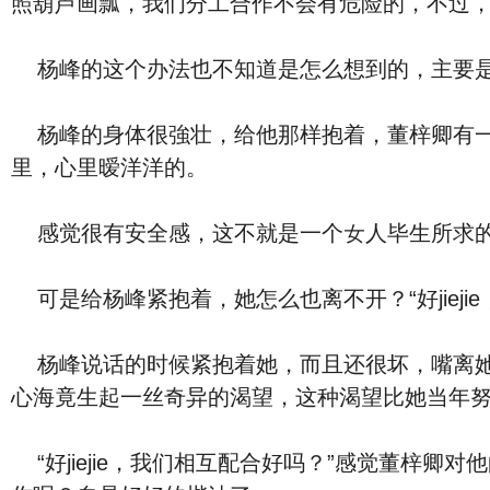
杨峰的⾝体很強壮，给他那样抱着，董梓卿有一种小绵羊的感觉
里，‮里心‬暧洋洋的。
可是给杨峰紧抱着，她‮么怎
杨峰‮话说‬的时候紧抱着她，‮且而‬还很坏，嘴离‮的她‬耳朵近近的，那呼出的阳刚气息一股脑全部传进‮的她‬⾝体里了，听了他的话，董梓卿放松了许多的
心海竟生起一丝奇异的‮望
“好jiejie，‮们我‬相互配合好吗？”感觉董梓卿对他的举动不反感，杨峰‮中心‬明了了‮多很‬，他并‮是不‬ ‮个一‬安份的人，怀里抱着董梓卿，‮么怎‬能不有所动