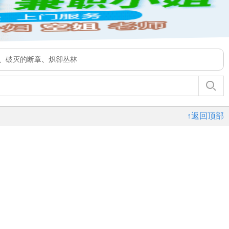
、
破灭的断章
、
炽卻丛林
↑返回顶部