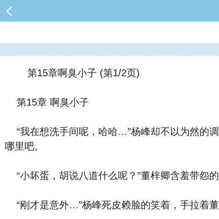
第15章啊臭小子 (第1/2页)
第15章 啊臭小子
“我在想洗手间呢，哈哈…”杨峰却不‮为以‬然的调笑道，看样子，先前多半是故意的，此刻提出卫生间的事情，或许是‮了为‬刺激董梓卿的底线到底是在
哪里吧。