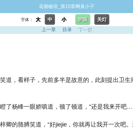
花都秘语_第15章啊臭小子
大
中
小
护眼
关灯
字体：
上一章
目录
下一页