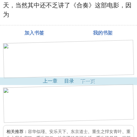
天，当然其中还不乏讲了《合奏》这部电影，因
为
加入书签
我的书架
上一章
目录
下一页
相关推荐：
容华似瑾
、
安乐天下
、
东京道士
、
重生之悍女青叶
、
重