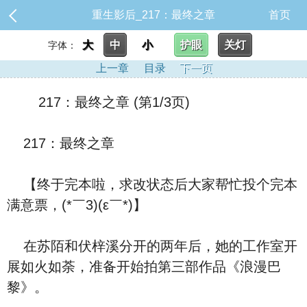
重生影后_217：最终之章
首页
大
中
小
护眼
关灯
字体：
上一章
目录
下一页
217：最终之章 (第1/3页)
217：最终之章
【终于完本啦，求改状态后大家帮忙投个完本
满意票，(*￣3)(ε￣*)】
在苏陌和伏梓溪分开的两年后，她的工作室开
展如火如荼，准备开始拍第三部作品《浪漫巴
黎》。