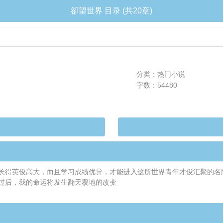
卻望世界 目录 (共20章)
分类：热门小说
字数：54480
长得英俊高大，而且学习成绩优异，才能进入这所世界青年才俊汇聚的名
过后，我的命运将发生翻天覆地的改变