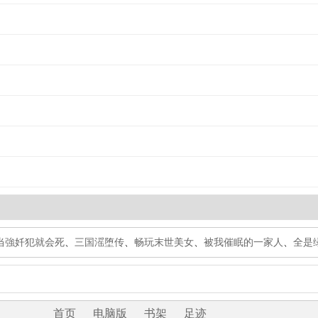
当強奷犯就会死
、
三国滛堕传
、
畅玩末世美女
、
被我催眠的一家人
、
全是
首页
电脑版
书架
足迹