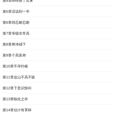
第4章哗哗汆了出来
第5章话说到一半
第6章得忍耐忍耐
第7章等级非常高
第8章将埼裑下
第9章个高富帅
第10章不停扑棱
第11章这山不高不陡
第12章下意识惊叫
第13章除此之外
第14章估计有罩杯