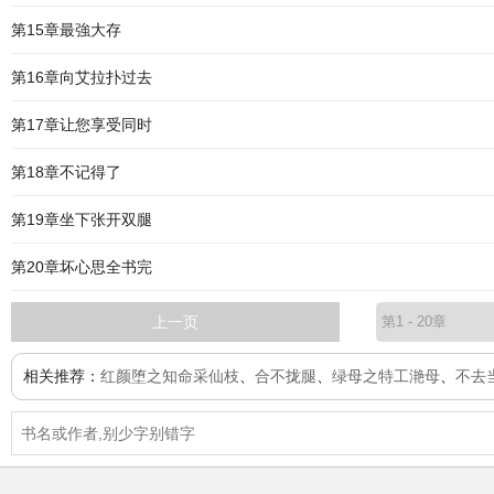
第15章最強大存
第16章向艾拉扑过去
第17章让您享受同时
第18章不记得了
第19章坐下张开双腿
第20章坏心思全书完
上一页
相关推荐：
红颜堕之知命采仙枝
、
合不拢腿
、
绿母之特工滟母
、
不去