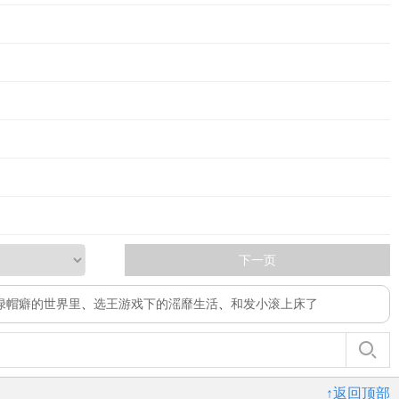
下一页
绿帽癖的世界里
、
选王游戏下的滛靡生活
、
和发小滚上床了
↑返回顶部