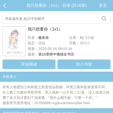
我只想要你（1v1） 目录 (共16章)
首页
我只想要你（1v1）
作者：
椿奈奈
分类：热门小说
状态：完结
字数：39717
更新：2025-05-16 08:02:34
最新：
第16章栬中饿烺全书完
开始阅读
加入书架
手机简介
所有人都震惊江屿和姜之宛竟然会联姻，毕竟江家和姜家派系不同，
往上数三代都在争权夺势，旁人戏称一山不容二江/姜，没人知道江屿
费了多大劲才娶到了他老婆，“我什么都不缺，只要一个你，”
最新章节推荐地址：//0755888.org/book/hkiiir/q9iiir.html