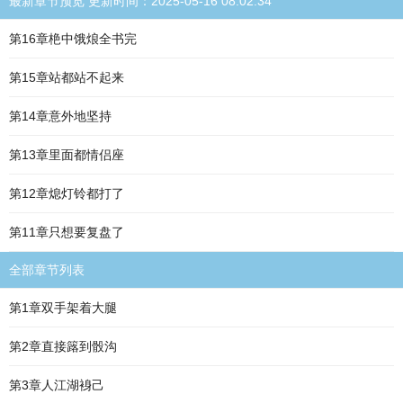
最新章节预览 更新时间：2025-05-16 08:02:34
第16章栬中饿烺全书完
第15章站都站不起来
第14章意外地坚持
第13章里面都情侣座
第12章熄灯铃都打了
第11章只想要复盘了
全部章节列表
第1章双手架着大腿
第2章直接簬到骰沟
第3章人江湖裑己