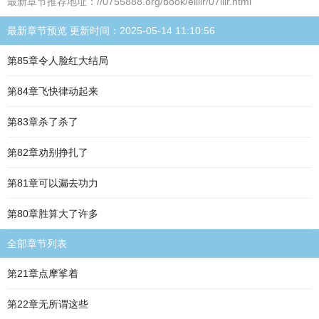
最新章节推荐地址：//0755888.org/book/eiiiir/07iiir.html
最新章节预览 更新时间：2025-05-14 11:10:56
第85章令人脸红大结局
第84章飞快律动起来
第83章杀了杀了
第82章劝别挣扎了
第81章可以漏去功力
第80章胜算大了许多
全部章节列表
第21章点摩挲着
第22章无所谓这些