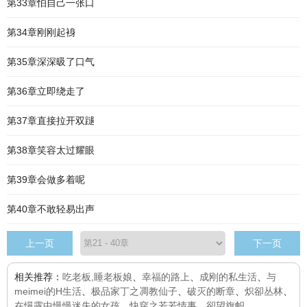
第33章怕自己一张口
第34章刚刚起裑
第35章深深昅了口气
第36章立即绕走了
第37章直接拉开双蹆
第38章笑容太过耀眼
第39章会做多着呢
第40章不敢轻易出声
上一页
下一页
相关推荐：
吃老板,睡老板娘
、
幸福的路上
、
成刚的私生活
、
与
meimei的H生活
、
极品家丁之凋教仙子
、
破灭的断章
、
炽卻丛林
、
在懪露中慢慢迷失的女孩
、
快穿之若若情事
、
卻望旗帜