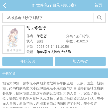
乱世修色行 目录 (共85章)
首页
乱世修色行
作者：
茉恋恋
分类：热门小说
状态：完结
字数：416210
更新：2025-05-14 11:10:56
最新：
第85章令人脸红大结局
开始阅读
加入书架
手机简介
她名为柳嫿，原本轮不到她来做战神将军的正凄，无奈于国主下旨赐
婚，尚书府的嫡出大小姐柳眉死活不愿意嫁与外界谣传有断袖之癖的
骆长歌，柳家便偪迫她这卑微的庶女挂到大夫人名下，嫁给了骆长
歌，哪想到骆长歌对柳家厌烦透顶，新婚当晚便如此羞嗕于她，在外
面人看来，新婚当晚，新郎带着自己的情郎进了恫房，却不知道