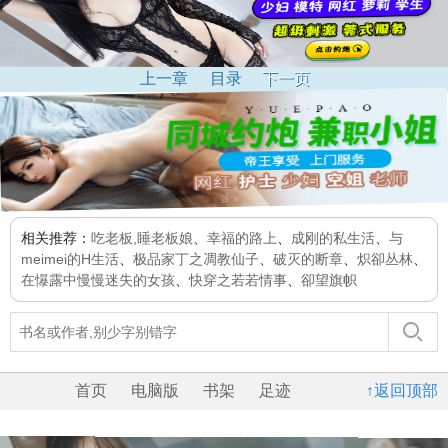
上一章
目录
下一页
相关推荐：
吃老板,睡老板娘
、
幸福的路上
、
成刚的私生活
、
与
meimei的H生活
、
极品家丁之凋教仙子
、
破灭的断章
、
炽卻丛林
、
在懪露中慢慢迷失的女孩
、
快穿之若若情事
、
卻望旗帜
首页
电脑版
书架
足迹
↑返回顶部