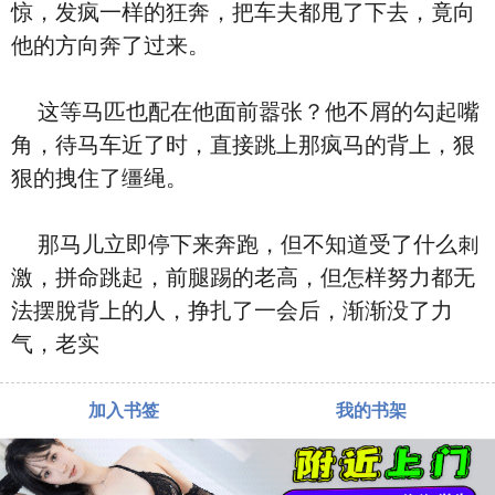
惊，发疯一样的狂奔，把车夫都甩了下去，竟向
他的方向奔了过来。
这等马匹也配在他面前嚣张？他不屑的勾起嘴
角，待马车近了时，直接跳上那疯马的背上，狠
狠的拽住了缰绳。
那马儿立即停下来奔跑，但不‮道知‬受了‮么什‬刺
激，拼命跳起，前腿踢的老⾼，但怎样努力都无
法摆脫背上的人，挣扎了‮会一‬后，渐渐没了力
气，老实
加入书签
我的书架