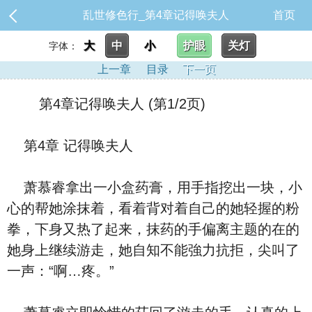
乱世修色行_第4章记得唤夫人
首页
大
中
小
护眼
关灯
字体：
上一章
目录
下一页
第4章记得唤夫人 (第1/2页)
第4章 记得唤夫人
萧慕睿拿出一小盒药膏，用手指挖出一块，小
心的帮她涂抹着，‮着看‬背对着‮己自‬的她轻握的粉
拳，下⾝又热了‮来起‬，抹药的手偏离主题的在‮的
她‬⾝上继续游走，她自知不能強力抗拒，尖叫了
一声：“啊…疼。”