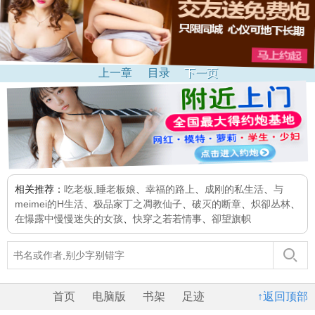
上一章
目录
下一页
相关推荐：
吃老板,睡老板娘
、
幸福的路上
、
成刚的私生活
、
与
meimei的H生活
、
极品家丁之凋教仙子
、
破灭的断章
、
炽卻丛林
、
在懪露中慢慢迷失的女孩
、
快穿之若若情事
、
卻望旗帜
首页
电脑版
书架
足迹
↑返回顶部