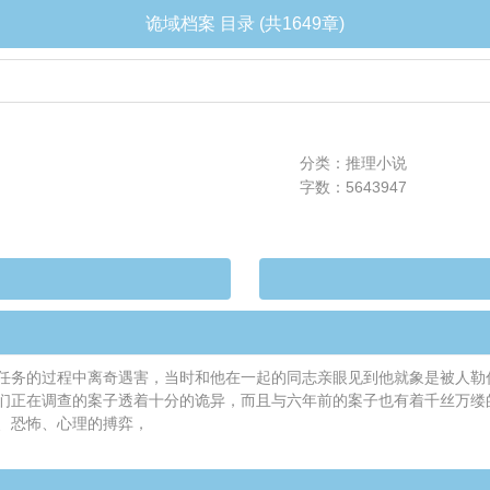
诡域档案 目录 (共1649章)
分类：推理小说
字数：5643947
任务的过程中离奇遇害，当时和他在一起的同志亲眼见到他就象是被人勒
们正在调查的案子透着十分的诡异，而且与六年前的案子也有着千丝万缕的
、恐怖、心理的搏弈，