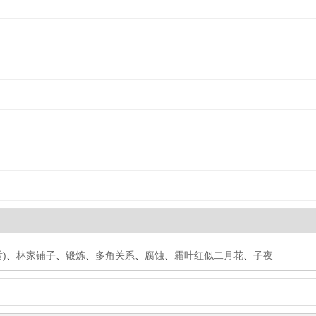
)
、
林家铺子
、
锻炼
、
多角关系
、
腐蚀
、
霜叶红似二月花
、
子夜