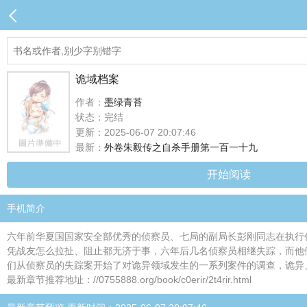
诡域档案
作者：
墨绿青苔
状态：完结
更新：2025-06-07 20:07:46
最新：
外卷朱毅传之自杀手册第一百一十九
开始阅读
手机简介
六年前华夏国国家安全部优秀的侦察员、七局的副局长彭刚同志在执行
凭战友怎么拉扯、阻止都无济于事，六年后几名侦察员相继失踪，而他
们从侦察员的失踪案开始了对诡异领域发生的一系列案件的调查，诡异
最新章节推荐地址：//0755888.org/book/c0erir/2t4rir.html