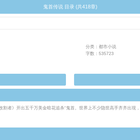
鬼首传说 目录 (共418章)
分类：都市小说
字数：535723
收割者》开出五千万美金暗花追杀“鬼首。世界上不少隐世高手齐齐出现