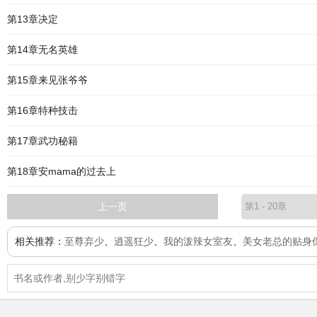
第13章决定
第14章无名英雄
第15章来见张爷爷
第16章特种技击
第17章武功秘籍
第18章安mama的过去上
上一页
相关推荐：
至尊弃少
、
逍遥狂少
、
我的泼辣女室友
、
美女老总的贴身