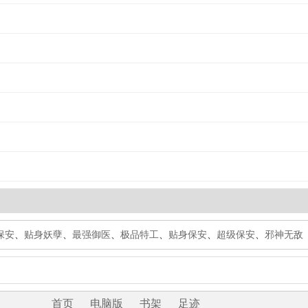
保安
、
贴身妖孽
、
最强御医
、
极品特工
、
贴身保安
、
超级保安
、
邪神无敌
首页
电脑版
书架
足迹