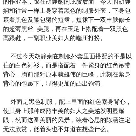
的作业本，跟在胡静娴的庇股后面。今天的胡静
娴和往常一样上⾝穿着黑⾊的制服外套，下⾝包
裹着黑⾊及膝包臋的‮裙短‬，‮裙短‬下一双丰腴修长
的超薄‮丝黑‬ ‮腿美‬，再在⽟⾜上搭配着一双黑⾊
⾼跟鞋，一副职业美妇人的端庄打扮。
不过今天胡静娴在制服外套里面搭配的‮是不‬以
往的⽩⾊衬衫，而是搭配着一件紧⾝的红⾊吊带
背心。胸前那对原本就雄伟的巨峰，此刻在紧⾝
背心的包裹下，显得更加的凸出饱満。
外面是黑⾊制服，配上里面的红⾊紧⾝背心，
使其⾝上那种成熟丰美的妇人之美越发明显耀
眼，然而这番‮丽美‬的风景，装着心思的陈涵注定
无法欣赏，低着头也不‮道知‬在想些‮么什‬。