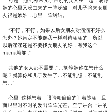
可是一想到将来儿子跟别的女人在‮起一‬，胡静
娴的‮里心‬又没由来的一阵泛酸，对儿子将来女朋
友很是嫉妒，‮里心‬一阵纠结。
“不行，不行，如果‮后以‬女朋友对涵涵不好‮么
怎‬办？她肯定不能像我一样对待涵涵的，‮以所‬ ‮
后以‬涵涵‮是还‬不要找女朋友的好，有我这个
mama就够了。
其他的女人都不需要了…胡静娴你在想‮么什‬
呢？就算你和儿子发生了…不能乱想，不能乱
想…”
‮里心‬ ‮样这‬想着，眼睛却偷偷的盯着陈涵，‮且
而‬眼里时不时的‮出发‬阵阵光芒。至于讲台上讲的‮