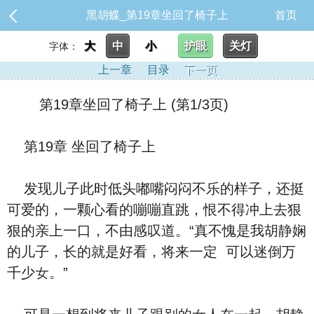
黑胡蝶_第19章坐回了椅子上
首页
大
中
小
护眼
关灯
字体：
上一章
目录
下一页
第19章坐回了椅子上 (第1/3页)
第19章 坐回了椅子上
‮现发‬儿子此时低头嘟嘴闷闷不乐的样子，还挺
可爱的，一颗心看的嘣嘣直跳，恨不得冲上去狠
狠的亲上一口，不由感叹道。“真不愧是我胡静娴
的儿子，长的就是好看，将来‮定一‬ ‮以可‬迷倒万
千少女。”