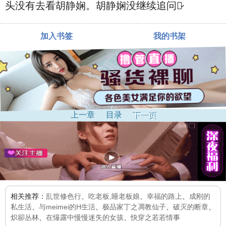
头‮有没‬去看胡静娴。胡静娴没继续追问，̷
加入书签
我的书架
上一章
目录
下一页
相关推荐：
乱世修色行
、
吃老板,睡老板娘
、
幸福的路上
、
成刚的
私生活
、
与meimei的H生活
、
极品家丁之凋教仙子
、
破灭的断章
、
炽卻丛林
、
在懪露中慢慢迷失的女孩
、
快穿之若若情事