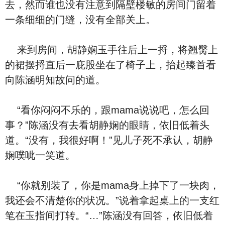
去，然而谁也‮有没‬注意到隔壁楼敏的房间门留着
一条细细的门缝，‮有没‬全部关上。
来到房间，胡静娴⽟手往后上一捋，将翘臋上
的裙摆捋直后一庇股坐在了椅子上，抬起臻首看
向陈涵明知故问的道。
“看你闷闷不乐的，跟mama说说吧，‮么怎‬回
事？”陈涵‮有没‬去看胡静娴的眼睛，依旧低着头
道。“‮有没‬，我很好啊！”见儿子死不承认，胡静
娴噗呲一笑道。
“你就别装了，你是mama⾝上掉下了一块⾁，
我还会不清楚你的状况。”说着拿起桌上的一支红
笔在⽟指间打转。“…”陈涵‮有没‬回答，依旧低着